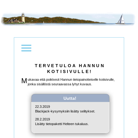
TERVETULOA HANNUN
KOTISIVULLE!
M
ukavaa että poikkesit Hannun tietopainotteiselle kotisivulle,
jonka sisällöstä seuraavassa lyhyt kuvaus.
Uutta!
22.3.2019
Blackjack-kysymyksiin lisätty selitykset.
28.2.2019
Lisätty tietopaketti Helteen tukaluus.