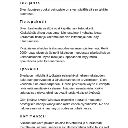
Tekijästä
Sivun luonteen vuoksi painopiste on sivun sisällössä sen tekijän
asemesta.
Tietopaketit
Sivun keskeistä sisältöä ovat kirjoittamani tietopaketit.
Käsiteltävät aiheet ovat oman kiinnostukseni kohteita, joista
keräämäni tiedot ja kokemukset olen laittanut jakoon. Käy
tutustumassa!
Yksittäisten aiheiden lisäksi muodostuu laajempia teemoja. Reitti
2000 -opas sivun sisäisine linkkeineen muodostaa ulkoiluaiheisen
kokonaisuuden. Myös blackjack-oppaaseen liittyy muita
apuvälineitä pelin treenaamiseen.
Työkalut
Sivulla on hyödyllisiä työkaluja esimerkiksi helteen tukaluuden,
pakkasen purevuuden ja lainakustannusten arvioimiseen. Olen
koodannut ne omiin tarpeisiini. Online-palvelujen käyttö ei edellytä
rekisteröitymistä eikä selaimen lisäosien asentamista. Kaikki
ladattavissa olevat ohjelmat ovat ilmaisia yksityiskäytössä.
Olen jättänyt sivulle Windows-ohjelmien seuraksi muutaman
nostalgisen kännykkäohjelman ajalta ennen älypuhelimia. Ne saa
halutessaan toimimaan myös uudessa puhelimessa.
Kommentoi!
Sisältöä koskeva palaute on aina tervetullutta ja suorastaan
toivottavaa, jos koet saaneesi sivulta hyödyllistä tietoa tai jos olet